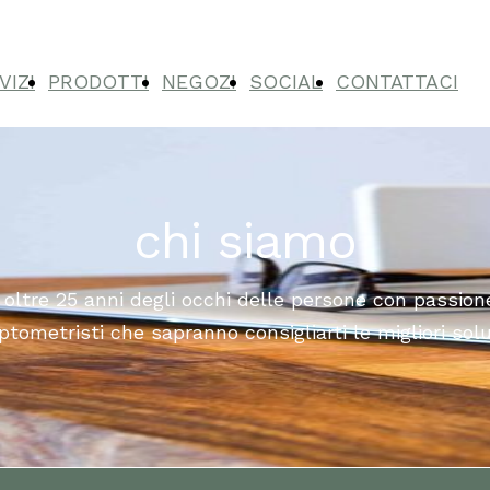
VIZI
PRODOTTI
NEGOZI
SOCIAL
CONTATTACI
chi siamo
oltre 25 anni degli occhi delle persone con passion
optometristi che sapranno consigliarti le migliori sol